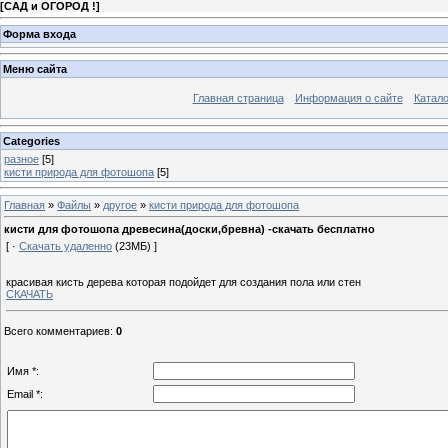
[
САД и ОГОРОД !
]
Форма входа
Меню сайта
Главная страница
Информация о сайте
Катало
Categories
разное
[5]
кисти природа для фотошопа
[5]
Главная
»
Файлы
»
другое
»
кисти природа для фотошопа
кисти для фотошопа древесина(доски,бревна) -скачать бесплатно
[ ·
Скачать удаленно
(23МБ) ]
красивая кисть дерева которая подойдет для создания пола или стен
СКАЧАТЬ
Всего комментариев
:
0
Имя *:
Email *: