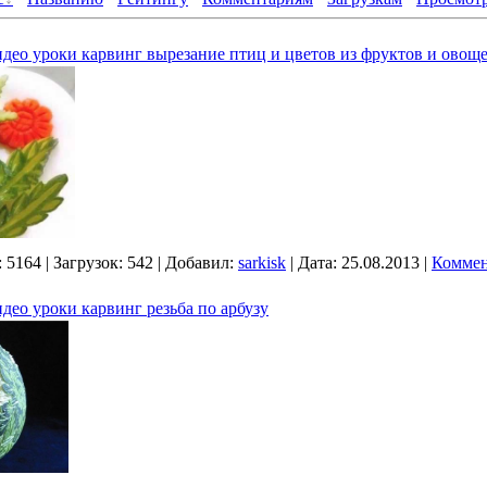
идео уроки карвинг вырезание птиц и цветов из фруктов и овощ
:
5164
|
Загрузок:
542
|
Добавил:
sarkisk
|
Дата:
25.08.2013
|
Коммен
идео уроки карвинг резьба по арбузу