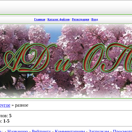
Главная
|
Каталог файлов
|
Регистрация
|
Вход
ругое
» разное
алов
:
5
в
:
1-5
е
·
Названию
·
Рейтингу
·
Комментариям
·
Загрузкам
·
Просмот