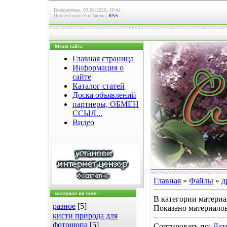
Воскресенье, 09.08.2026, 10:41
Приветствую Вас
Гость
|
RSS
Меню сайта
Главная страница
Информация о
сайте
Каталог статей
Доска объявлений
партнеры, ОБМЕН
ССЫЛ...
Видео
Главная
»
Файлы
»
д
материал по теме :
В категории матери
разное
[5]
Показано материало
кисти природа для
фотошопа
[5]
Сортировать по
:
Дат