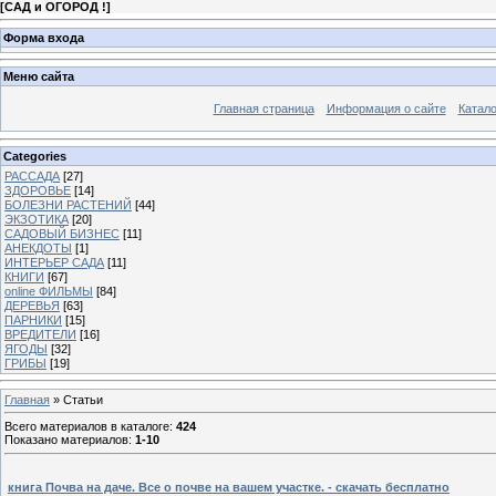
[
САД и ОГОРОД !
]
Форма входа
Меню сайта
Главная страница
Информация о сайте
Катало
Categories
РАССАДА
[27]
ЗДОРОВЬЕ
[14]
БОЛЕЗНИ РАСТЕНИЙ
[44]
ЭКЗОТИКА
[20]
САДОВЫЙ БИЗНЕС
[11]
АНЕКДОТЫ
[1]
ИНТЕРЬЕР САДА
[11]
КНИГИ
[67]
online ФИЛЬМЫ
[84]
ДЕРЕВЬЯ
[63]
ПАРНИКИ
[15]
ВРЕДИТЕЛИ
[16]
ЯГОДЫ
[32]
ГРИБЫ
[19]
Главная
»
Статьи
Всего материалов в каталоге
:
424
Показано материалов
:
1-10
книга Почва на даче. Все о почве на вашем участке. - скачать бесплатно