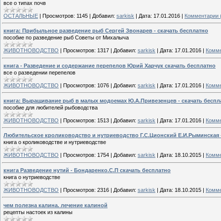
все о типах почв
ОСТАЛЬНЫЕ
|
Просмотров:
1145
|
Добавил:
sarkisk
|
Дата:
17.01.2016
|
Комментарии 
книга: Прибыльное разведение рыб Сергей Звонарев - скачать бесплатно
пособие по разведение рыб Советы от Михалыча
ЖИВОТНОВОДСТВО
|
Просмотров:
1317
|
Добавил:
sarkisk
|
Дата:
17.01.2016
|
Комме
книга - Разведение и содержание перепелов Юрий Харчук скачать бесплатно
все о разведении перепелов
ЖИВОТНОВОДСТВО
|
Просмотров:
1076
|
Добавил:
sarkisk
|
Дата:
17.01.2016
|
Комме
книга: Выращивание рыб в малых модоемах Ю.А.Привезенцев - скачать беспл
пособие для любителей рыбоводства
ЖИВОТНОВОДСТВО
|
Просмотров:
1513
|
Добавил:
sarkisk
|
Дата:
17.01.2016
|
Комме
Любительское кролиководство и нутриеводство Г.С.Ционский Е.И.Рыминская -
книга о кролиководстве и нутриеводстве
ЖИВОТНОВОДСТВО
|
Просмотров:
1754
|
Добавил:
sarkisk
|
Дата:
18.10.2015
|
Комме
книга Разведение нутий - Бондаренко.С.П скачать бесплатно
книга о нутриеводстве
ЖИВОТНОВОДСТВО
|
Просмотров:
2316
|
Добавил:
sarkisk
|
Дата:
18.10.2015
|
Комме
чем полезна калина. лечение калиной
рецепты настоек из калины