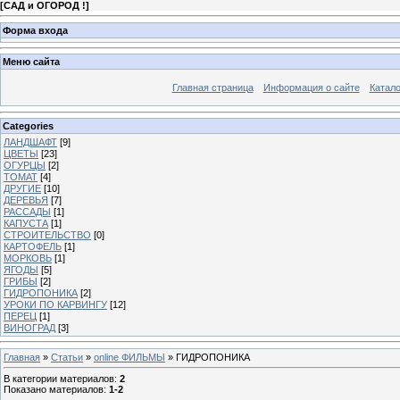
[
САД и ОГОРОД !
]
Форма входа
Меню сайта
Главная страница
Информация о сайте
Катало
Categories
ЛАНДШАФТ
[9]
ЦВЕТЫ
[23]
ОГУРЦЫ
[2]
ТОМАТ
[4]
ДРУГИЕ
[10]
ДЕРЕВЬЯ
[7]
РАССАДЫ
[1]
КАПУСТА
[1]
СТРОИТЕЛЬСТВО
[0]
КАРТОФЕЛЬ
[1]
МОРКОВЬ
[1]
ЯГОДЫ
[5]
ГРИБЫ
[2]
ГИДРОПОНИКА
[2]
УРОКИ ПО КАРВИНГУ
[12]
ПЕРЕЦ
[1]
ВИНОГРАД
[3]
Главная
»
Статьи
»
online ФИЛЬМЫ
» ГИДРОПОНИКА
В категории материалов
:
2
Показано материалов
:
1-2