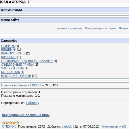
[
САД и ОГОРОД !
]
Форма входа
Меню сайта
Главная страница
Информация о сайте
Катало
Categories
ОПЕНОК
[1]
ВЕШЕНКИ
[1]
ШАМПИНЬОНЫ
[2]
ШИИТАКЕ
[1]
ПРОБЛЕМЫ ПРИ ВЫРАЩИВАНИИ
[1]
СЪЕДОБНЫЕ ГРИБЫ
[1]
ЧАЙНЫЙ ГРИБ
[1]
КОЛЬЦЕВИК
[1]
БЛЮДА ИЗ ГРИБОВ
[10]
Главная
»
Статьи
»
ГРИБЫ
» ОПЕНОК
В категории материалов
:
1
Показано материалов
:
1-1
Сортировать по
:
Рейтингу
выращивание опенка на пнях
ОПЕНОК
|
Просмотров:
2172
|
Добавил:
sarkisk
|
Дата:
07.06.2012
|
Комментарии (0)