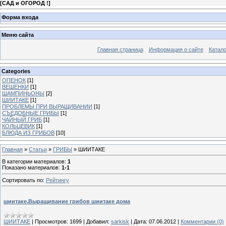
[
САД и ОГОРОД !
]
Форма входа
Меню сайта
Главная страница
Информация о сайте
Катало
Categories
ОПЕНОК
[1]
ВЕШЕНКИ
[1]
ШАМПИНЬОНЫ
[2]
ШИИТАКЕ
[1]
ПРОБЛЕМЫ ПРИ ВЫРАЩИВАНИИ
[1]
СЪЕДОБНЫЕ ГРИБЫ
[1]
ЧАЙНЫЙ ГРИБ
[1]
КОЛЬЦЕВИК
[1]
БЛЮДА ИЗ ГРИБОВ
[10]
Главная
»
Статьи
»
ГРИБЫ
» ШИИТАКЕ
В категории материалов
:
1
Показано материалов
:
1-1
Сортировать по
:
Рейтингу
шиитаке.Выращивание грибов шиитаке дома
ШИИТАКЕ
|
Просмотров:
1699
|
Добавил:
sarkisk
|
Дата:
07.06.2012
|
Комментарии (0)